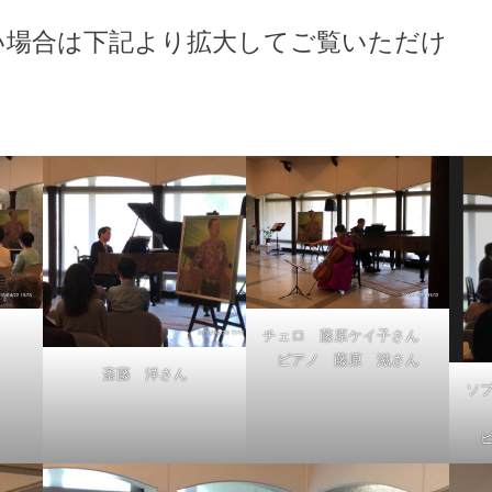
い場合は下記より拡大してご覧いただけ
チェロ 藤原ケイ子さん
ピアノ 藤原 滋さん
斎藤 洋さん
ソ