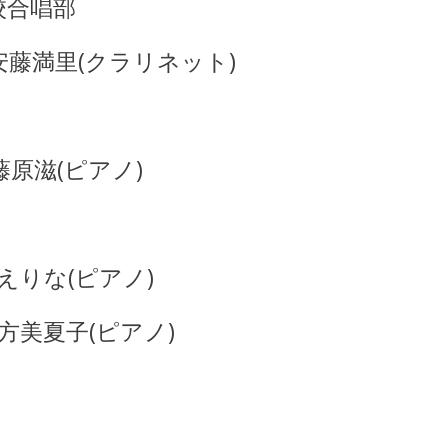
校合唱部
/安藤満里(クラリネット)
藤原滋(ピアノ)
えりな(ピアノ)
方美夏子(ピアノ)