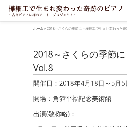
コ
樺細工で生まれ変わった奇跡のピアノ
ン
～古きピアノに樺のアート・プロジェクト～
テ
ン
ホーム
»
2018～さくらの季節に～樺細工で生まれ変わった奇跡
ツ
へ
ス
キ
2018～さくらの季
ッ
プ
Vol.8
開催日：2018年4月18日～5月5
開場：角館平福記念美術館
出演(敬称略)：