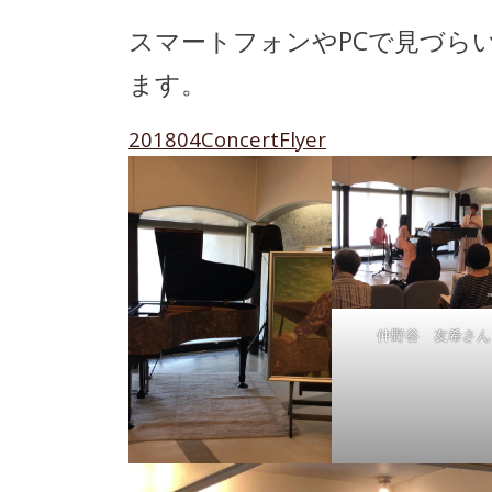
スマートフォンやPCで見づら
ます。
201804ConcertFlyer
仲野谷 友希さん