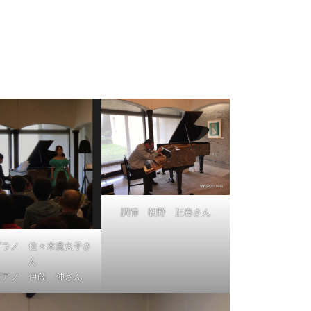
調律 朝野 正春さん
プラノ 佐々木貴久子さ
ん
ピアノ 伊藤 伸さん