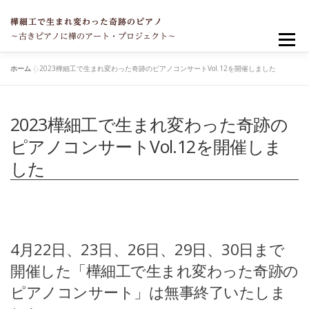
コ
ン
樺細工で生まれ変わった奇跡のピアノ
テ
～古きピアノに樺のアート・プロジェクト～
メニュー
ン
ツ
ホーム
»
2023樺細工で生まれ変わった奇跡のピアノコンサートVol.12を開催しました
へ
TOP
奇跡のピアノが完成するまで
ス
キ
ッ
2023樺細工で生まれ変わった奇跡の
プ
これまでのコンサート
ピアノと私
ニュース
ピアノコンサートVol.12を開催しま
した
寄付について
お問い合わせ
4月22日、23日、26日、29日、30日まで
開催した「樺細工で生まれ変わった奇跡の
ピアノコンサート」は無事終了いたしま