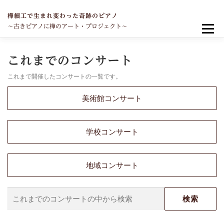
コ
ン
樺細工で生まれ変わった奇跡のピアノ
テ
～古きピアノに樺のアート・プロジェクト～
メニュー
ン
ツ
へ
TOP
奇跡のピアノが完成するまで
これまでのコンサート
ス
キ
これまで開催したコンサートの一覧です。
ッ
プ
これまでのコンサート
ピアノと私
ニュース
美術館
コンサート
学校
コンサート
寄付について
お問い合わせ
地域
コンサート