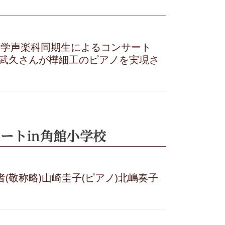
術大学声楽科同期生によるコンサート
本田武久さんが樺細工のピアノを実現さ
ートin角館小学校
者(敬称略)山崎圭子(ピアノ)北嶋奏子