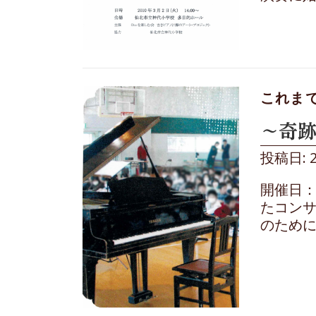
これま
～奇跡
投稿日: 
開催日：
たコン
のために