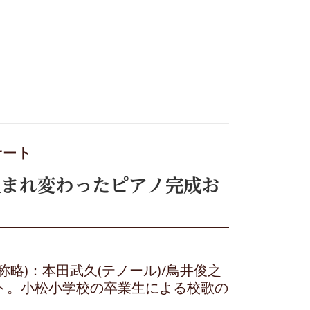
サート
生まれ変わったピアノ完成お
称略)：本田武久(テノール)/鳥井俊之
ート。小松小学校の卒業生による校歌の