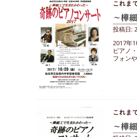
これま
～樺細
投稿日: 
2017
ピアノ・
フォンや
これま
～樺細