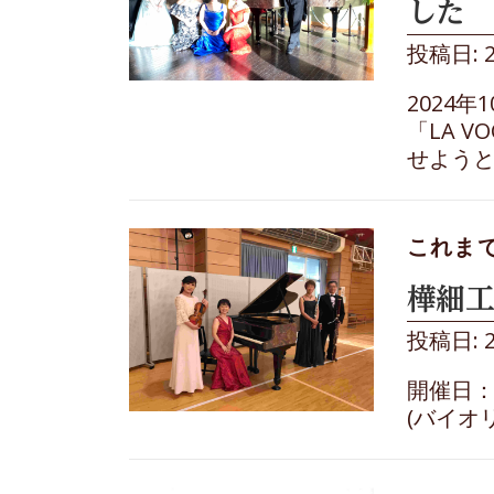
した
投稿日: 
2024
「LA 
せようと
これま
樺細工
投稿日: 
開催日：
(バイオ