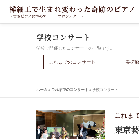
コ
樺細工で生まれ変わった奇跡のピアノ
ン
～古きピアノに樺のアート・プロジェクト～
テ
ン
ツ
学校コンサート
へ
ス
学校で開催したコンサートの一覧です。
キ
ッ
これまでの
コンサート
美術
プ
ホーム
»
これまでのコンサート
»
学校コンサート
これま
東京藝