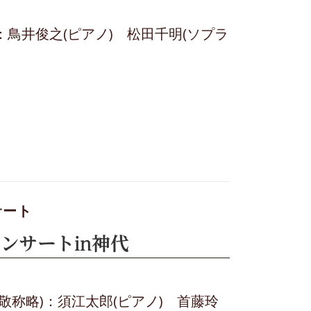
演：鳥井俊之(ピアノ) 松田千明(ソプラ
サート
ンサートin神代
(敬称略)：須江太郎(ピアノ) 首藤玲