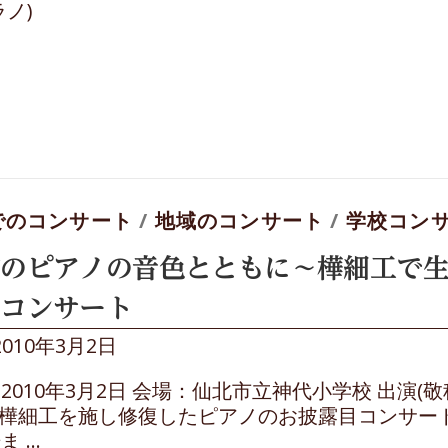
ラノ)
でのコンサート
/
地域のコンサート
/
学校コン
跡のピアノの音色とともに～樺細工で
目コンサート
2010年3月2日
2010年3月2日 会場：仙北市立神代小学校 出演(敬
) 樺細工を施し修復したピアノのお披露目コンサ
ま …