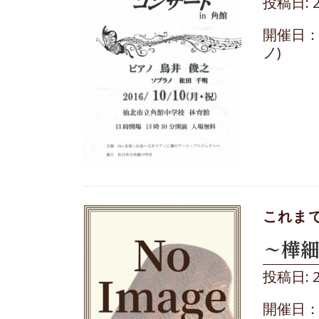
投稿日: 
開催日：
ノ)
これま
～樺細
投稿日: 
開催日：