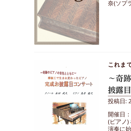
奈(ソプ
これま
～奇
披露
投稿日: 
開催日：
(ピアノ
演奏に始